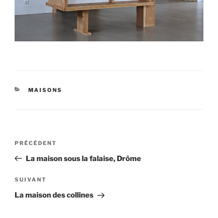
CATÉGORIES
MAISONS
Navigation
Article
PRÉCÉDENT
de
précédent
La maison sous la falaise, Drôme
l’article
Article
SUIVANT
suivant
La maison des collines