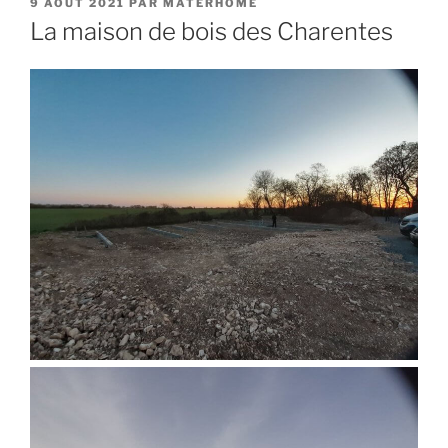
PUBLIÉ
9 AOÛT 2021
PAR
MATERHOME
LE
La maison de bois des Charentes